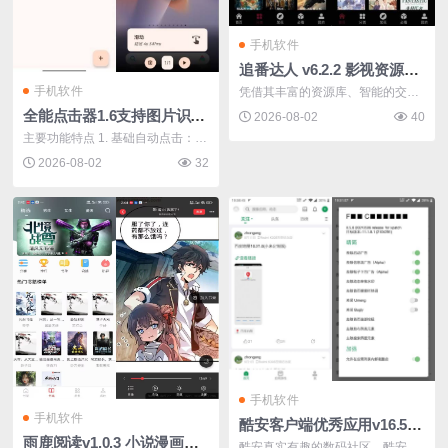
手机软件
追番达人 v6.2.2 影视资源在线免费看去广告版
手机软件
凭借其丰富的资源库、智能的交互
设计和贴...
全能点击器1.6支持图片识别和动作录制的连点神器
2026-08-02
40
主要功能特点 1. 基础自动点击：可
以替...
2026-08-02
32
手机软件
手机软件
酷安客户端优秀应用v16.5.1-1beta去广告版
雨鹿阅读v1.0.3 小说漫画二合一/去广告版
酷安真实有趣的数码社区。酷安ap