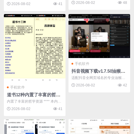
会员和一...
2026-08-02
48
工具，...
2026-08-02
41
手机软件
抖音视频下载v1.7.50油猴脚本支持主页批量解析下载
适配抖音全网页域名的专业油猴下
载脚本，...
2026-08-02
42
手机软件
道书12种内置了丰富的哲学资源快去看看吧
内置了丰富的哲学资源 **** 本内容
被作者...
2026-08-02
41