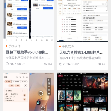
手机软件
手机软件
豆包下载助手v5.0.0油猴脚本网页版图片视频批量抓取下载
天机六爻排盘1.4.0四柱八字六爻奇门紫微排盘解锁永久会员
专属豆包网页端定制油猴脚本，仅
这款APP主打传统术数排盘功能，
匹配douba...
支持八字四...
2026-08-02
53
2026-08-02
47