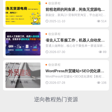
创业课程
前程老师的闲鱼课，闲鱼无货源电
商，独家运
新副业，新风口!·背靠阿里淘宝，平台超3亿用
户，流量免费无需推广·开店零门槛易
2025-11-10
514
创业课程
省去人工客服工作，机器人自动发资
源，全套
普通人做网创，核心在于聚焦单一赛道深耕，
切忌贪多求全。如果你想做电商，却面临缺
2026-07-30
89
创业课程
WordPress外贸建站+SEO优化课程
【教程，工
WordPress外贸建站+SEO优化课程【教程，
工具，流程】 **** 本内容被作者隐藏 ****
2026-07-28
106
逆向教程
逆向教程
逆向教程
逆向教程
逆向教程
逆向教程
UPX可视化一键加壳/脱壳工
后台绑定窗口鼠标连点器
逆向教程
逆向教程
元气桌面壁纸下载器 附源码
易语言OEP获取修复工具
逆向教程
逆向教程
逆向教程热门资源
抖音很火的全屏暖心短语源
注册表修改电脑MAC源码
具
（修复版）
UPX5.0.2 现代化GUI，支持拖拽文
禁止程序联网工具Netcontr
用了精易和乐玩模块，自行下载吧
内存热补丁工具V1.0
**** 本内容被作者隐藏 ****
内存监视工具源码
**** 本内容被作者隐藏 ****
内存监视对比工具（成品
码
支持Win7/10/11
**** 本内容被作者隐藏 ****
**** 本内容被作者隐藏 ****
2025-11-16
1262
2026-06-22
251
件夹、多个文件、单个文件等操
ol
1，修复绑定，用了乐玩模块 2，
如何使用：运行后点击“安装菜
1、针对单模块，支持自定义规则
2026-07-16
132
2025-11-12
1009
+源码）
顾名思义就是实时监视指定内存地
**** 本内容被作者隐藏 ****
2025-11-09
1225
2026-06-10
375
作。 **** 本内容被作
2026-06-03
281
插入坐标时自动插入
2025-11-05
1156
单”，安装后在可执行程序(后缀为e
的修改、单一规则和所有规则的替