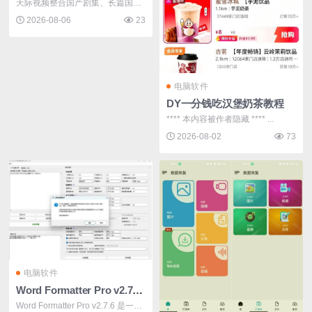
天际视频整合国产剧集、长篇国
漫、院线电...
2026-08-06
23
电脑软件
DY一分钱吃汉堡奶茶教程
**** 本内容被作者隐藏 **** ...
2026-08-02
73
电脑软件
Word Formatter Pro v2.7.6绝密爆款神器！全网稀缺资源
Word Formatter Pro v2.7.6 是一款