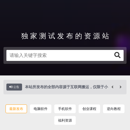
独 家 测 试 发 布 的 资 源 站
本站所发布的全部内容源于互联网搬运，仅限于小
范围内传播学习和参考，请在下载后24小时内删
本站所发布的全部内容源于互联网搬运，仅限于小
除，如有侵权之处请第一时间联系我们删除，敬请
范围内传播学习和参考，请在下载后24小时内删
本站所发布的全部内容源于互联网搬运，仅限于小
公告
谅解! E-mail：705601089@qq.com
除，如有侵权之处请第一时间联系我们删除，敬请
范围内传播学习和参考，请在下载后24小时内删
2026-07-16
最新发布
电脑软件
手机软件
创业课程
逆向教程
谅解! E-mail：705601089@qq.com
除，如有侵权之处请第一时间联系我们删除，敬请
2026-07-16
福利资源