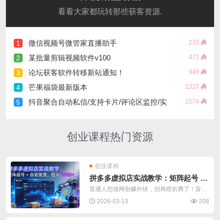
看看大家都玩转那些获客资源.
微信视频号微管家直播助手
233
1
某批量剪辑视频软件v100
473
2
论坛获客软件转移新站通知！
949
3
芒果福袋最新版本
1327
4
抖音聚合自动私信/支持卡片/评论区监控/实
1574
5
创业课程热门资源
创业课程
拼多多虚拟店实战教学：矩阵起号 +
自动发
普通人想做网创赚外快，别再瞎折腾了！盲目
跟风换赛道、啥项目都想碰，最后只会越
2026-03-13
208