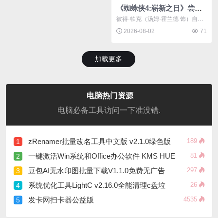
《蜘蛛侠4:崭新之日》尝鲜中英双字TC抢先版
彼得·帕克（汤姆·霍兰德 饰）自愿
让全...
2026-08-02
71
加载更多
电脑热门资源
电脑必备工具访问一下准没错.
zRenamer批量改名工具中文版 v2.1.0绿色版
189
1
一键激活Win系统和Office办公软件 KMS HUE
81
2
豆包AI无水印图批量下载V1.1.0免费无广告
297
3
系统优化工具LightC v2.16.0全能清理c盘垃
26
4
发卡网扫卡器公益版
4535
5