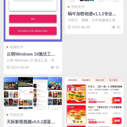
手机软件
蜗牛加密相册v1.1.2专业隐私保护解锁高级版
为照片、视频、文件搭建独立加密
存储空间...
2026-08-06
20
电脑软件
云萌Windows 10激活工具v3.0.1支持所有版本
云萌 Windows 10 激活工具，专门
用于数字...
2026-08-06
26
手机软件
天际影视视频v5.0.2原蓝图影视去广告版