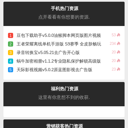
手机热门资源
点开看看有你想要的资源.
豆包下载助手v5.0.0油猴脚本网页版图片视频
53
1
王者荣耀离线单机手游版 S9赛季 全皮肤畅玩
234
2
录音转换宝v5.05.21去广告开心版
20
3
蜗牛加密相册v1.1.2专业隐私保护解锁高级版
20
4
天际影视视频v5.0.2原蓝图影视去广告版
23
5
福利热门资源
这里有你意想不到的收获.
营销获客热门资源