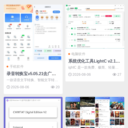
谅解! E-mail：705601089@qq.com
2026-07-16
电脑软件
系统优化工具LightC v2.16.0全能清理c盘垃圾文件
手机软件
ightC 是一款免费、极简、轻量且
录音转换宝v5.05.21去广告开心版
高性能的...
2026-08-06
27
一款语音文字转换、智能文字转语
音软件，...
2026-08-06
20